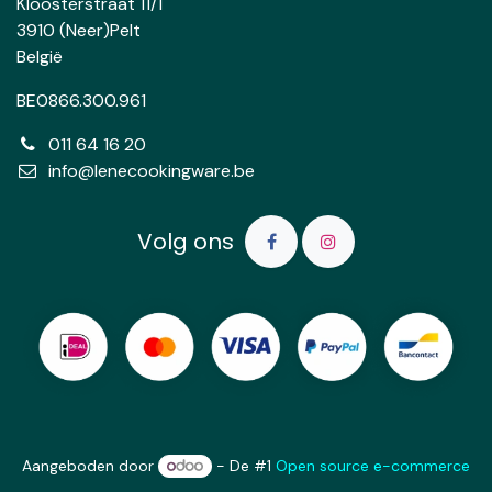
Kloosterstraat 11/1
3910 (Neer)Pelt
België
BE0866.300.961
011 64 16 20
info@lenecookingware.be
Volg ons
Aangeboden door
- De #1
Open source e-commerce