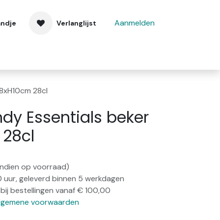
Aanmelden
andje
Verlanglijst
 ons
Contact
D8xH10cm 28cl
dy Essentials beker
28cl
(indien op voorraad)
0 uur, geleverd binnen 5 werkdagen
bij bestellingen vanaf € 100,00
lgemene voorwaarden