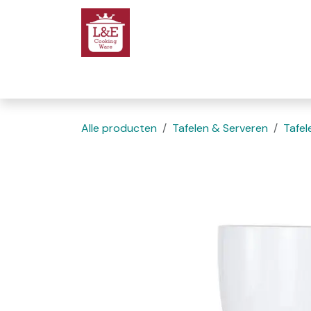
Overslaan naar inhoud
Startpagina
We
Alle producten
Tafelen & Serveren
Tafel