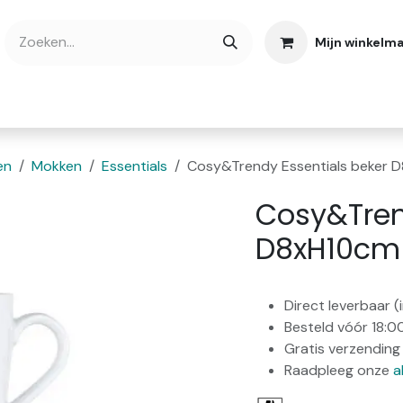
Mijn winkelm
bshop
Cadeaubonnen
Verse Thee
Over
en
Mokken
Essentials
Cosy&Trendy Essentials beker 
Cosy&Tren
D8xH10cm 
Direct leverbaar 
Besteld vóór 18:0
Gratis verzending 
Raadpleeg onze
a