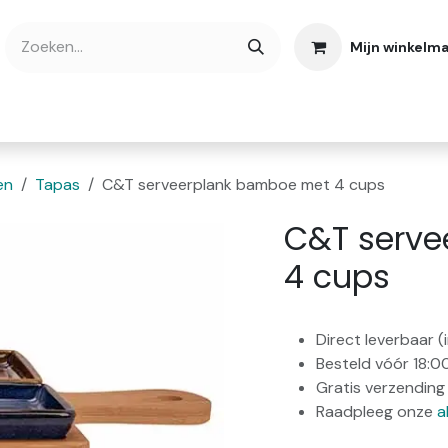
Mijn winkelm
bshop
Cadeaubonnen
Verse Thee
Over
en
Tapas
C&T serveerplank bamboe met 4 cups
C&T serve
4 cups
Direct leverbaar 
Besteld vóór 18:0
Gratis verzending 
Raadpleeg onze
a