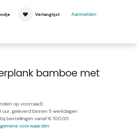
Aanmelden
andje
Verlanglijst
 ons
Contact
erplank bamboe met
(indien op voorraad)
0 uur, geleverd binnen 5 werkdagen
bij bestellingen vanaf € 100,00
lgemene voorwaarden