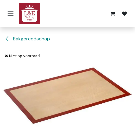
Overslaan naar inhoud
Bakgereedschap
✖ Niet op voorraad