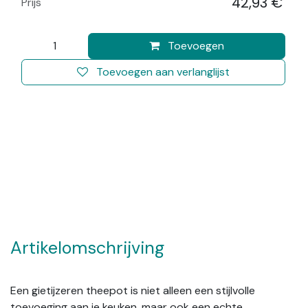
42,93
€
Prijs
​
Toevoegen
Toevoegen aan verlanglijst
Artikelomschrijving
Een gietijzeren theepot is niet alleen een stijlvolle
toevoeging aan je keuken, maar ook een echte