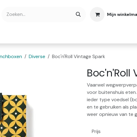
Mijn winkelm
bshop
Cadeaubonnen
Verse Thee
Over
nchboxen
Diverse
Boc'n'Roll Vintage Spark
Boc'n'Roll
Vaarwel wegwerpverpak
voor buitenshuis eten.
ieder type voedsel (bo
en te gebruiken als p
weer opnieuw van te g
Prijs