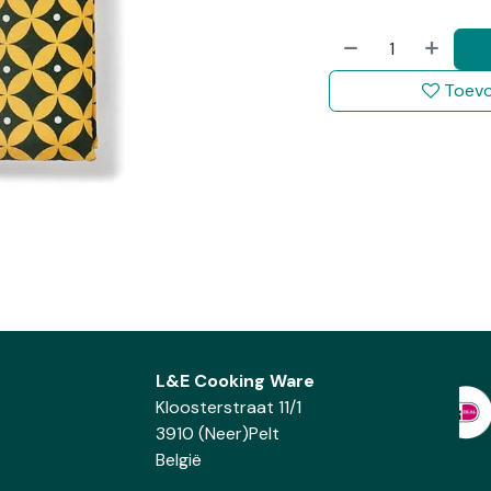
Toevo
L&E Cooking Ware
Kloosterstraat 11/1
3910 (Neer)Pelt
België