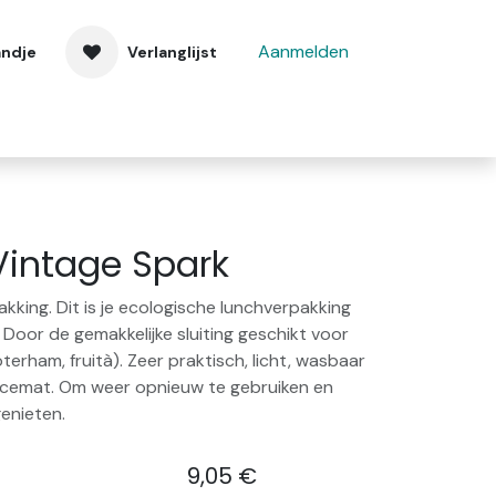
Aanmelden
andje
Verlanglijst
 ons
Contact
 Vintage Spark
king. Dit is je ecologische lunchverpakking
 Door de gemakkelijke sluiting geschikt voor
terham, fruità). Zeer praktisch, licht, wasbaar
lacemat. Om weer opnieuw te gebruiken en
enieten.
9,05
€
​