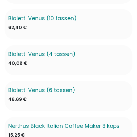
Bialetti Venus (10 tassen)
62,40
€
Bialetti Venus (4 tassen)
40,08
€
Bialetti Venus (6 tassen)
✖ Niet op voorraad
46,69
€
Nerthus Black Italian Coffee Maker 3 kops
15,25
€