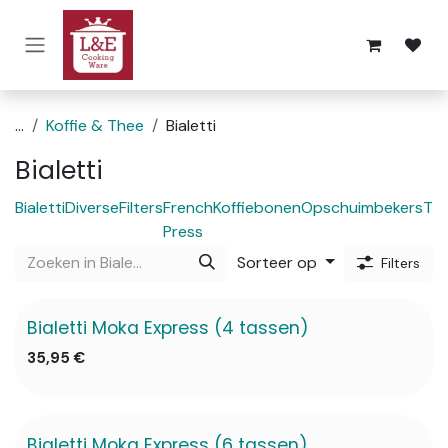
Overslaan naar inhoud
...
Koffie & Thee
Bialetti
Bialetti
Bialetti
Diverse
Filters
French
Koffiebonen
Opschuimbekers
Th
Press
Sorteer op
Filters
Bialetti Moka Express (4 tassen)
35,95
€
Bialetti Moka Express (6 tassen)