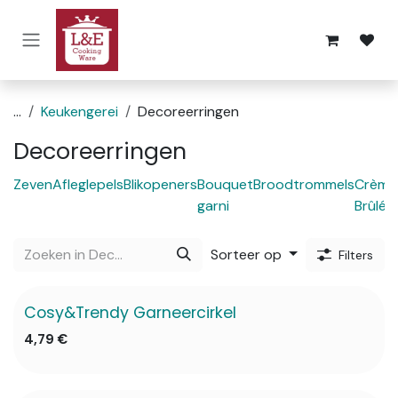
Overslaan naar inhoud
...
Keukengerei
Decoreerringen
Decoreerringen
Zeven
Afleglepels
Blikopeners
Bouquet
Broodtrommels
Crème
garni
Brûlée
Sorteer op
Filters
Cosy&Trendy Garneercirkel
4,79
€