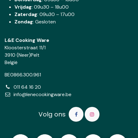
Vrijdag
: 09u30 – 18u00
Zaterdag
:
09u30 – 17u00
Zondag
: Gesloten
L&E Cooking Ware
Kloosterstraat 11/1
3910 (Neer)Pelt
België
BE0866.300.961
011 64 16 20
info@lenecookingware.be
Volg ons