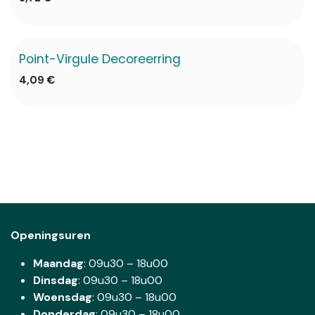
Point-Virgule Decoreerring
✖ Niet op voorraad
4,09
€
Openingsuren
Maandag
: 09u30 – 18u00
Dinsdag
:
09u30 – 18u00
Woensdag
:
09u30 – 18u00
Donderdag
:
09u30 – 18u00