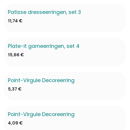
Patisse dresseerringen, set 3
11,74
€
Plate-it garneerringen, set 4
✖ Niet op voorraad
15,66
€
Point-Virgule Decoreerring
5,37
€
Point-Virgule Decoreerring
4,09
€