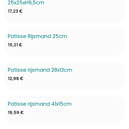
25x25xH9,5cm
17,23
€
Patisse Rijsmand 25cm
✖ Niet op voorraad
15,21
€
Patisse rijsmand 28x13cm
✖ Niet op voorraad
12,98
€
Patisse rijsmand 41x15cm
19,59
€