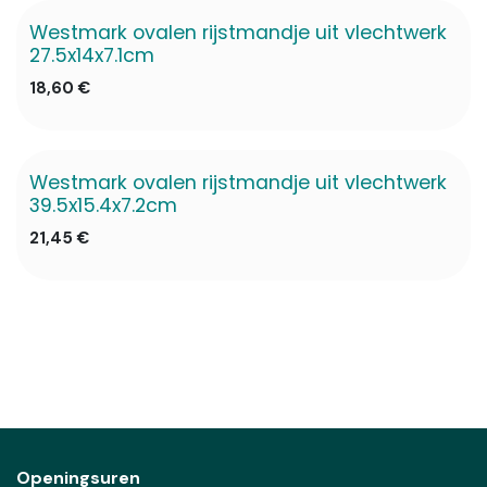
Westmark ovalen rijstmandje uit vlechtwerk
✖ Niet op voorraad
27.5x14x7.1cm
18,60
€
Westmark ovalen rijstmandje uit vlechtwerk
✖ Niet op voorraad
39.5x15.4x7.2cm
21,45
€
Openingsuren