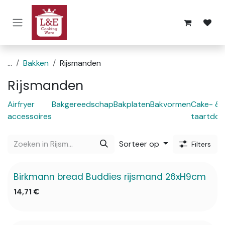
Overslaan naar inhoud
...
Bakken
Rijsmanden
Rijsmanden
Airfryer
Bakgereedschap
Bakplaten
Bakvormen
Cake- &
accessoires
taartdoz
Sorteer op
Filters
Birkmann bread Buddies rijsmand 26xH9cm
14,71
€