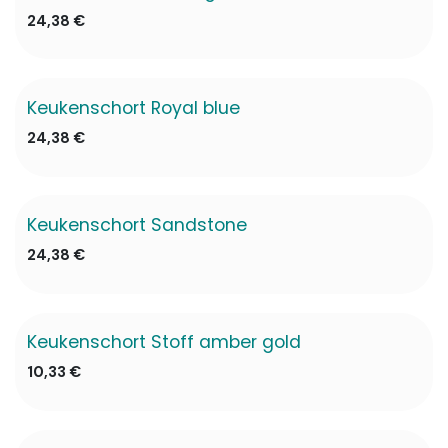
24,38
€
Keukenschort Royal blue
24,38
€
Keukenschort Sandstone
✖ Niet op voorraad
24,38
€
Keukenschort Stoff amber gold
10,33
€