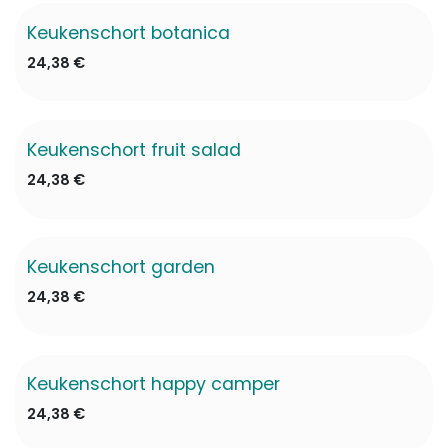
Keukenschort botanica
✖ Niet op voorraad
24,38
€
Keukenschort fruit salad
✖ Niet op voorraad
24,38
€
Keukenschort garden
✖ Niet op voorraad
24,38
€
Keukenschort happy camper
✖ Niet op voorraad
24,38
€