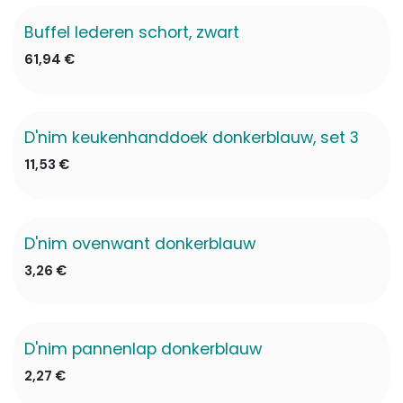
Buffel lederen schort, zwart
61,94
€
D'nim keukenhanddoek donkerblauw, set 3
11,53
€
D'nim ovenwant donkerblauw
✖ Niet op voorraad
3,26
€
D'nim pannenlap donkerblauw
2,27
€