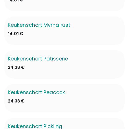
Keukenschort Myrna rust
✖ Niet op voorraad
14,01
€
Keukenschort Patisserie
✖ Niet op voorraad
24,38
€
Keukenschort Peacock
24,38
€
Keukenschort Pickling