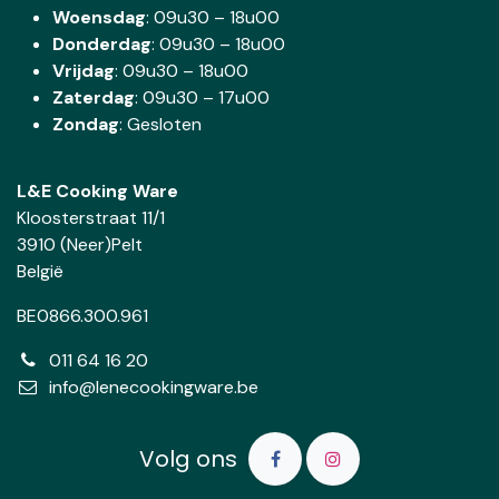
Woensdag
:
09u30 – 18u00
Donderdag
:
09u30 – 18u00
Vrijdag
: 09u30 – 18u00
Zaterdag
:
09u30 – 17u00
Zondag
: Gesloten
L&E Cooking Ware
Kloosterstraat 11/1
3910 (Neer)Pelt
België
BE0866.300.961
011 64 16 20
info@lenecookingware.be
Volg ons