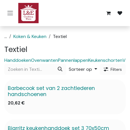
Overslaan naar inhoud
...
Koken & Keuken
Textiel
Textiel
Handdoeken
Ovenwanten
Pannenlappen
Keukenschorten
Va
Sorteer op
Filters
Barbecook set van 2 zachtlederen
✖ Niet op voorraad
handschoenen
20,62
€
Biarritz keukenhanddoek set 3 70x50cm