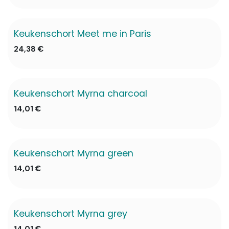
Keukenschort Meet me in Paris
24,38
€
Keukenschort Myrna charcoal
14,01
€
Keukenschort Myrna green
✖ Niet op voorraad
14,01
€
Keukenschort Myrna grey
14,01
€