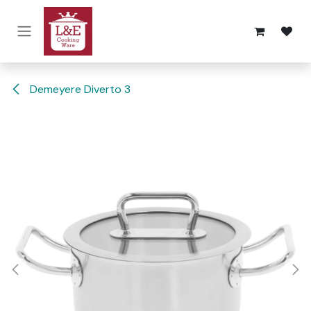
Overslaan naar inhoud
Demeyere Diverto 3