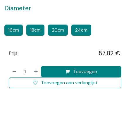
Diameter
​​
​​​
16cm
18cm
20cm
24cm
57,02
€
Prijs
​
Toevoegen
Toevoegen aan verlanglijst