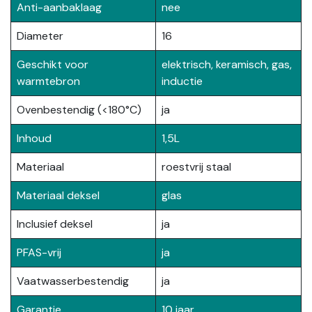
Anti-aanbaklaag
nee
Diameter
16
Geschikt voor
elektrisch, keramisch, gas,
warmtebron
inductie
Ovenbestendig (<180°C)
ja
Inhoud
1,5L
Materiaal
roestvrij staal
Materiaal deksel
glas
Inclusief deksel
ja
PFAS-vrij
ja
Vaatwasserbestendig
ja
Garantie
10 jaar