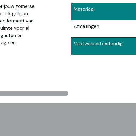
or jouw zomerse
Materiaal
cook grillpan
 een formaat van
Afmetingen
uimte voor al
e gasten en
evige en
Vaatwasserbestendig