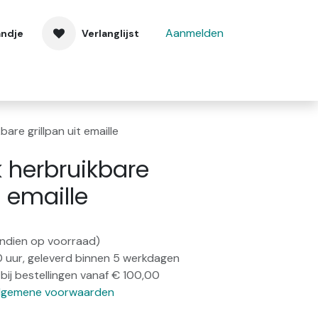
Aanmelden
andje
Verlanglijst
 ons
Contact
are grillpan uit emaille
 herbruikbare
t emaille
(indien op voorraad)
0 uur, geleverd binnen 5 werkdagen
bij bestellingen vanaf € 100,00
lgemene voorwaarden