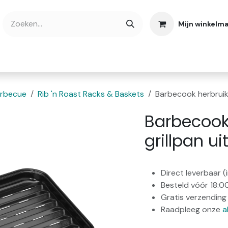
Mijn winkelm
bshop
Cadeaubonnen
Verse Thee
Over
rbecue
Rib 'n Roast Racks & Baskets
Barbecook herbruikb
Barbecook
grillpan ui
Direct leverbaar 
Besteld vóór 18:0
Gratis verzending 
Raadpleeg onze
a