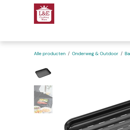
Overslaan naar inhoud
Startpagina
We
Alle producten
Onderweg & Outdoor
Ba