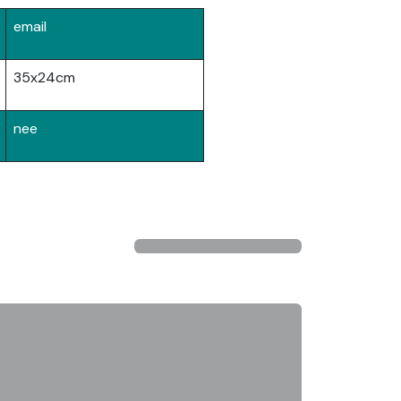
email
35x24cm
nee