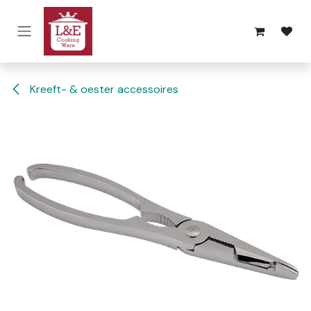
Overslaan naar inhoud
Kreeft- & oester accessoires