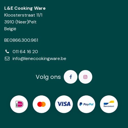
L&E Cooking Ware
Kloosterstraat 11/1
3910 (Neer)Pelt
België
BE0866.300.961
011 64 16 20
info@lenecookingware.be
Volg ons