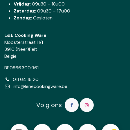
Vrijdag
: 09u30 – 18u00
Zaterdag
:
09u30 – 17u00
Zondag
: Gesloten
L&E Cooking Ware
Kloosterstraat 11/1
3910 (Neer)Pelt
België
BE0866.300.961
011 64 16 20
info@lenecookingware.be
Volg ons