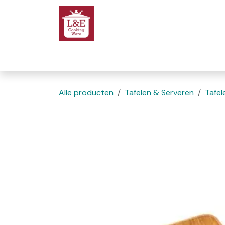
Overslaan naar inhoud
Startpagina
We
Alle producten
Tafelen & Serveren
Tafel