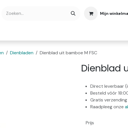
Mijn winkelm
bshop
Cadeaubonnen
Verse Thee
Over
en
Dienbladen
Dienblad uit bamboe M FSC
Dienblad 
Direct leverbaar 
Besteld vóór 18:0
Gratis verzending 
Raadpleeg onze
a
Prijs