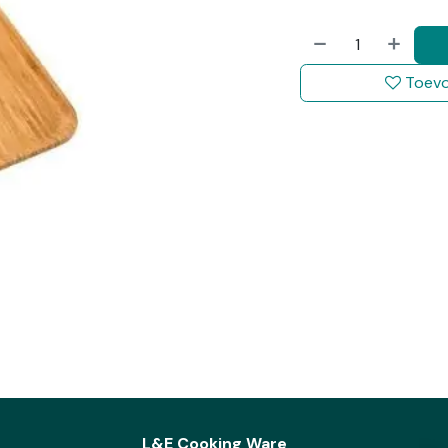
Toevo
L&E Cooking Ware