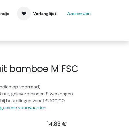
Aanmelden
andje
Verlanglijst
 ons
Contact
uit bamboe M FSC
(indien op voorraad)
0 uur, geleverd binnen 5 werkdagen
bij bestellingen vanaf € 100,00
lgemene voorwaarden
14,83
€
​