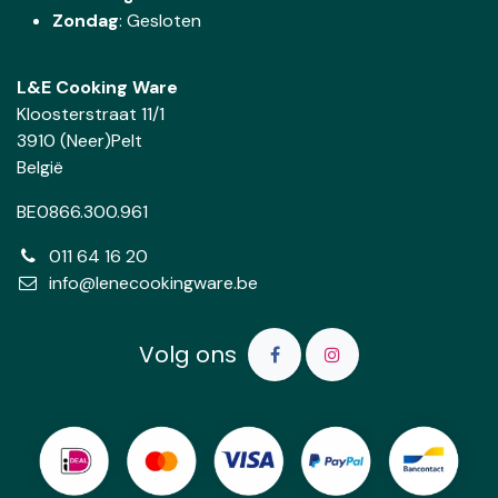
Zondag
: Gesloten
L&E Cooking Ware
Kloosterstraat 11/1
3910 (Neer)Pelt
België
BE0866.300.961
011 64 16 20
info@lenecookingware.be
Volg ons