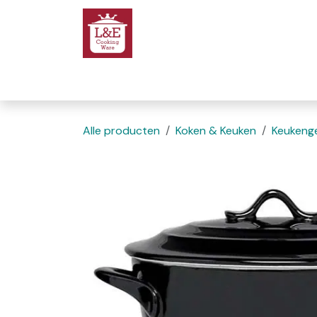
Overslaan naar inhoud
Startpagina
We
Alle producten
Koken & Keuken
Keukenge