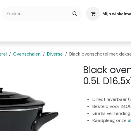
Mijn winkelm
bshop
Cadeaubonnen
Verse Thee
Over
rei
Ovenschalen
Diverse
Black ovenschotel met dekse
Black ove
0.5L D16.5
Direct leverbaar 
Besteld vóór 18:0
Gratis verzending 
Raadpleeg onze
a