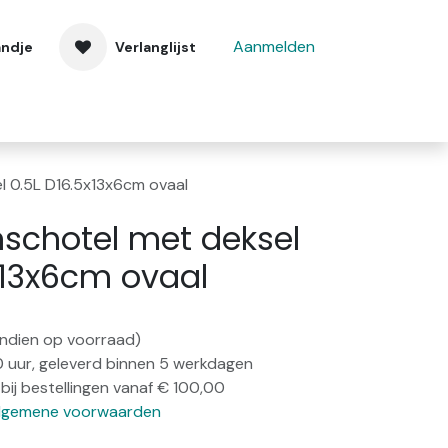
Aanmelden
andje
Verlanglijst
 ons
Contact
l 0.5L D16.5x13x6cm ovaal
nschotel met deksel
x13x6cm ovaal
(indien op voorraad)
0 uur, geleverd binnen 5 werkdagen
bij bestellingen vanaf € 100,00
lgemene voorwaarden