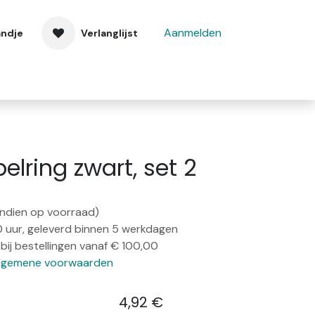
Aanmelden
andje
Verlanglijst
 ons
Contact
elring zwart, set 2
(indien op voorraad)
0 uur, geleverd binnen 5 werkdagen
bij bestellingen vanaf € 100,00
lgemene voorwaarden
4,92
€
​