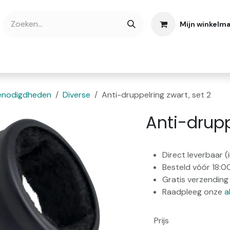
Mijn winkelm
bshop
Cadeaubonnen
Verse Thee
Over
enodigdheden
Diverse
Anti-druppelring zwart, set 2
Anti-drupp
Direct leverbaar 
Besteld vóór 18:0
Gratis verzending 
Raadpleeg onze
a
Prijs