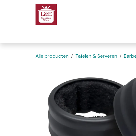
Overslaan naar inhoud
Startpagina
We
Alle producten
Tafelen & Serveren
Barb