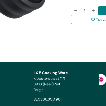
Toevo
L&E Cooking Ware
Kloosterstraat 11/1
3910 (Neer)Pelt
België
BE0866.300.961