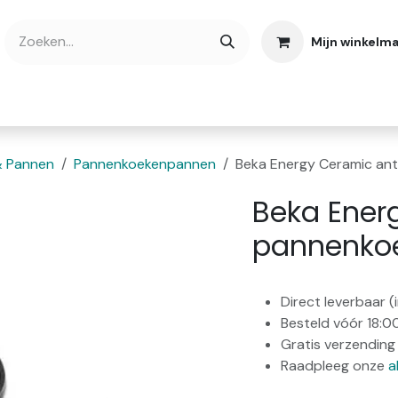
Mijn winkelm
bshop
Cadeaubonnen
Verse Thee
Over
& Pannen
Pannenkoekenpannen
Beka Energy Ceramic an
Beka Ener
pannenko
Direct leverbaar 
Besteld vóór 18:0
Gratis verzending 
Raadpleeg onze
a