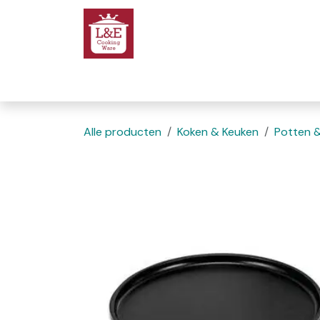
Overslaan naar inhoud
Startpagina
We
Alle producten
Koken & Keuken
Potten 