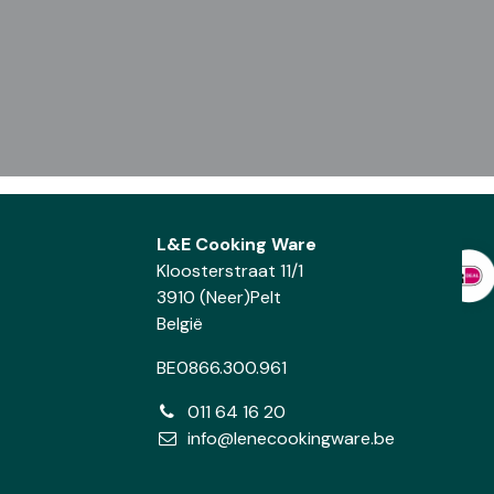
L&E Cooking Ware
Kloosterstraat 11/1
3910 (Neer)Pelt
België
BE0866.300.961
011 64 16 20
info@lenecookingware.be