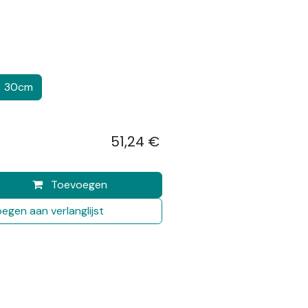
30cm
51,24
€
​
Toevoegen
egen aan verlanglijst