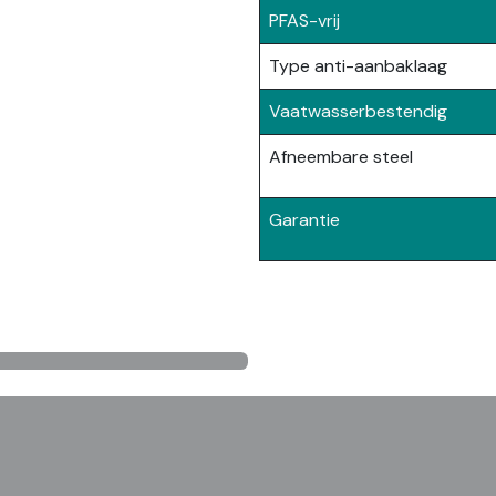
PFAS-vrij
Type anti-aanbaklaag
Vaatwasserbestendig
Afneembare steel
Garantie