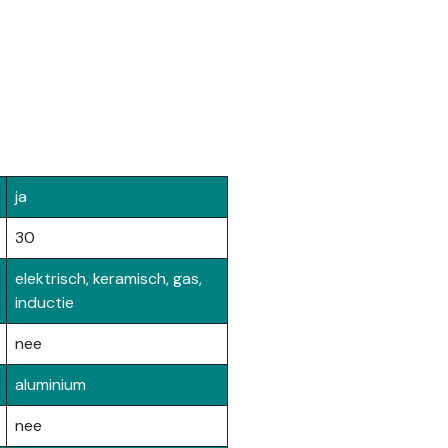
ja
30
elektrisch, keramisch, gas,
inductie
nee
aluminium
nee