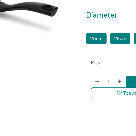
Diameter
​​
​​
25cm
28cm
Prijs
Toevo