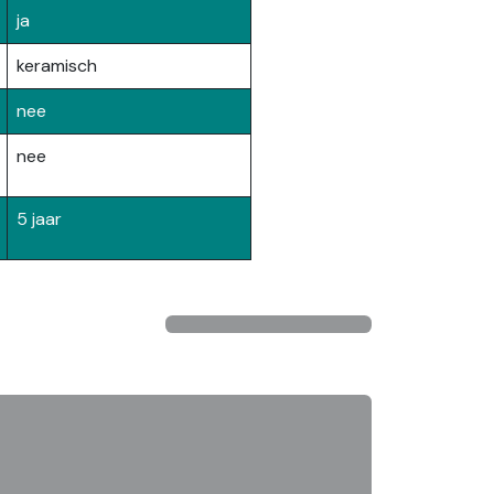
ja
keramisch
nee
nee
5 jaar