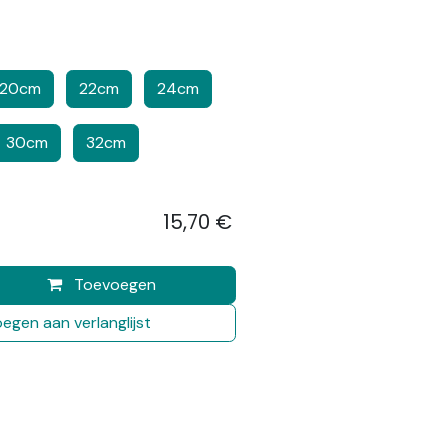
20cm
22cm
24cm
30cm
32cm
15,70
€
​
Toevoegen
egen aan verlanglijst