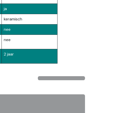
ja
keramisch
nee
nee
2 jaar