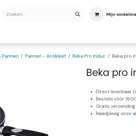
Mijn winkelm
bshop
Cadeaubonnen
Verse Thee
Over
& Pannen
Pannen - Antikleef
Beka Pro Induc
Beka pro 
Beka pro 
Direct leverbaar 
Besteld vóór 18:0
Gratis verzending 
Raadpleeg onze
a