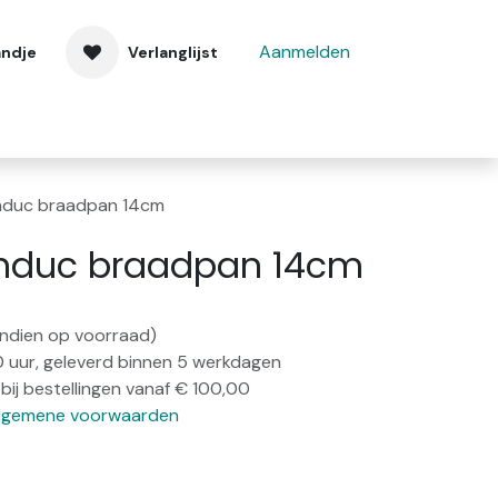
Aanmelden
andje
Verlanglijst
 ons
Contact
induc braadpan 14cm
induc braadpan 14cm
(indien op voorraad)
0 uur, geleverd binnen 5 werkdagen
bij bestellingen vanaf € 100,00
lgemene voorwaarden