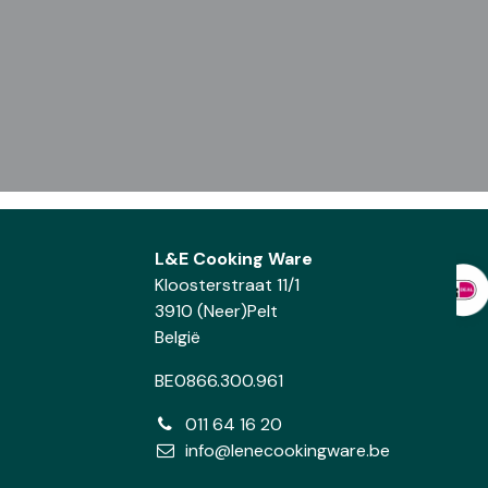
L&E Cooking Ware
Kloosterstraat 11/1
3910 (Neer)Pelt
België
BE0866.300.961
011 64 16 20
info@lenecookingware.be