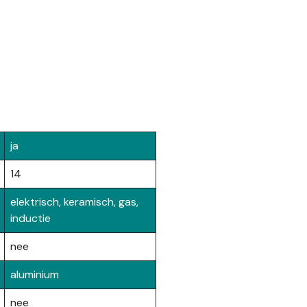
ja
14
elektrisch, keramisch, gas,
inductie
nee
aluminium
nee