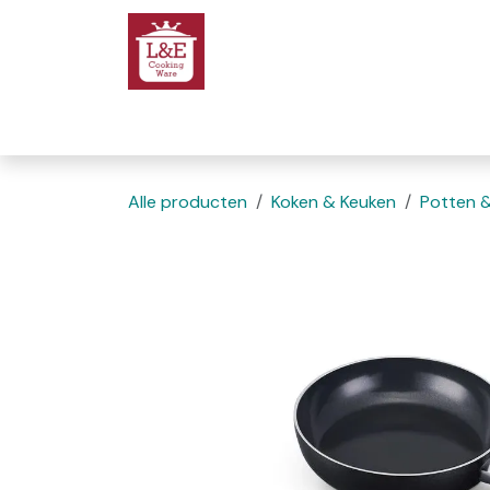
Overslaan naar inhoud
Startpagina
We
Alle producten
Koken & Keuken
Potten 