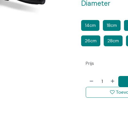
Diameter
​​​
14cm
18cm
26cm
28cm
Prijs
Toevo