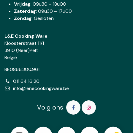
Vrijdag
: 09u30 – 18u00
Zaterdag
:
09u30 – 17u00
Zondag
: Gesloten
L&E Cooking Ware
Kloosterstraat 11/1
3910 (Neer)Pelt
België
BE0866.300.961
011 64 16 20
info@lenecookingware.be
Volg ons