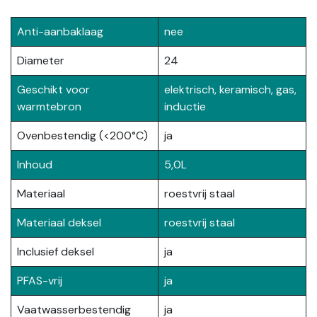
Anti-aanbaklaag
nee
Diameter
24
Geschikt voor
elektrisch, keramisch, gas,
warmtebron
inductie
Ovenbestendig (<200°C)
ja
Inhoud
5,0L
Materiaal
roestvrij staal
Materiaal deksel
roestvrij staal
Inclusief deksel
ja
PFAS-vrij
ja
Vaatwasserbestendig
ja