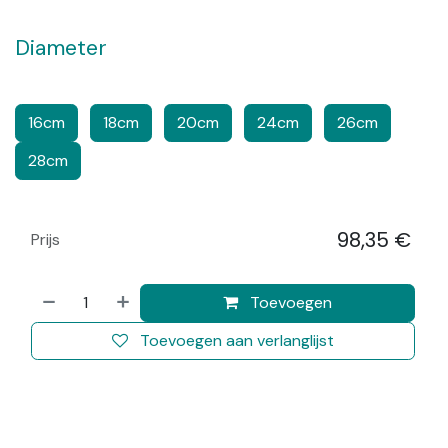
Diameter
​​
​​​
​​
​​​
16cm
18cm
20cm
24cm
26cm
28cm
98,35
€
Prijs
​
Toevoegen
Toevoegen aan verlanglijst