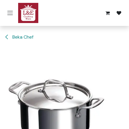
Overslaan naar inhoud
Beka Chef