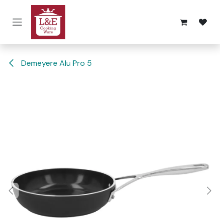
Overslaan naar inhoud
Demeyere Alu Pro 5