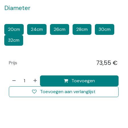
Diameter
​​
​​​
​​
​​​
20cm
24cm
26cm
28cm
30cm
32cm
73,55
€
Prijs
​
Toevoegen
Toevoegen aan verlanglijst