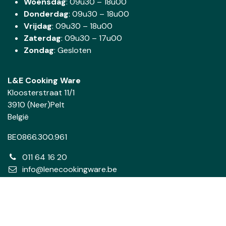
Woensdag
:
09u30 – 18u00
Donderdag
:
09u30 – 18u00
Vrijdag
: 09u30 – 18u00
Zaterdag
:
09u30 – 17u00
Zondag
: Gesloten
L&E Cooking Ware
Kloosterstraat 11/1
3910 (Neer)Pelt
België
BE0866.300.961
011 64 16 20
info@lenecookingware.be
Volg ons