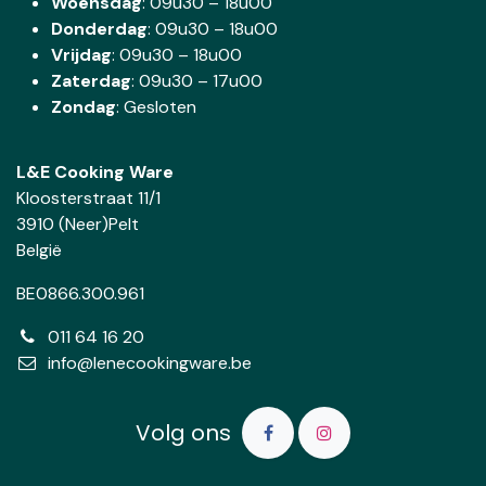
Woensdag
:
09u30 – 18u00
Donderdag
:
09u30 – 18u00
Vrijdag
: 09u30 – 18u00
Zaterdag
:
09u30 – 17u00
Zondag
: Gesloten
L&E Cooking Ware
Kloosterstraat 11/1
3910 (Neer)Pelt
België
BE0866.300.961
011 64 16 20
info@lenecookingware.be
Volg ons