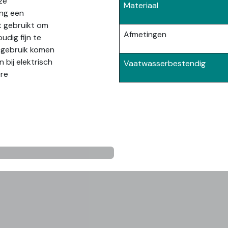
ze
Materiaal
ang een
t gebruikt om
Afmetingen
udig fijn te
e gebruik komen
n bij elektrisch
Vaatwasserbestendig
ere