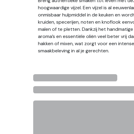
Breng authentieke smaken tot leven met de
hoogwaardige vijzel. Een vijzel is al eeuwenl
onmisbaar hulpmiddel in de keuken en word
kruiden, specerijen, noten en knoflook eenvo
malen of te pletten. Dankzij het handmatig
aroma’s en essentiële oliën veel beter vrij da
hakken of mixen, wat zorgt voor een intens
smaakbeleving in al je gerechten.