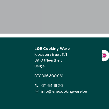
L&E Cooking Ware
Kloosterstraat 11/1
3910 (Neer)Pelt
België
BE0866.300.961
011 64 16 20
info@lenecookingware.be