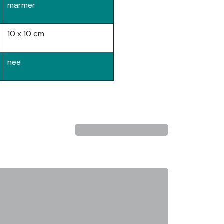
marmer
10 x 10 cm
nee