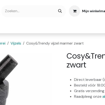
Mijn winkelm
bshop
Cadeaubonnen
Verse Thee
Over
rei
Vijzels
Cosy&Trendy vijzel marmer zwart
Cosy&Tren
zwart
Direct leverbaar 
Besteld vóór 18:0
Gratis verzending 
Raadpleeg onze
a