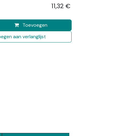
11,32
€
​
Toevoegen
egen aan verlanglijst