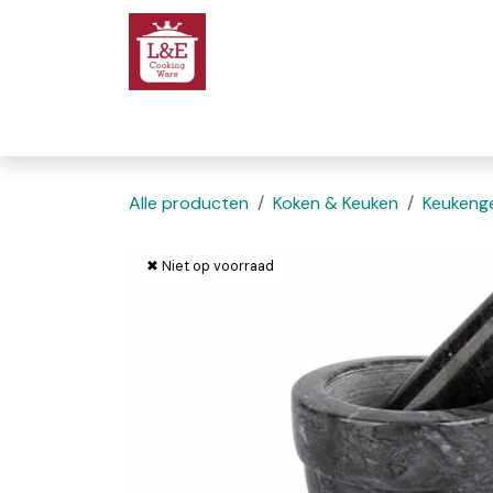
Overslaan naar inhoud
Startpagina
We
Alle producten
Koken & Keuken
Keukenge
✖ Niet op voorraad