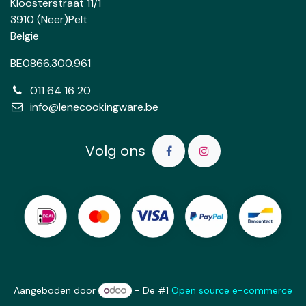
Kloosterstraat 11/1
3910 (Neer)Pelt
België
BE0866.300.961
011 64 16 20
info@lenecookingware.be
Volg ons
Aangeboden door
- De #1
Open source e-commerce