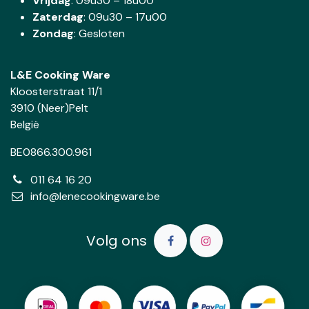
Vrijdag
: 09u30 – 18u00
Zaterdag
:
09u30 – 17u00
Zondag
: Gesloten
L&E Cooking Ware
Kloosterstraat 11/1
3910 (Neer)Pelt
België
BE0866.300.961
011 64 16 20
info@lenecookingware.be
Volg ons