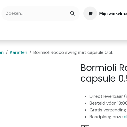
Mijn winkelm
bshop
Cadeaubonnen
Verse Thee
Over
en
Karaffen
Bormioli Rocco swing met capsule 0.5L
Bormioli 
capsule 0.
Direct leverbaar 
Besteld vóór 18:0
Gratis verzending 
Raadpleeg onze
a