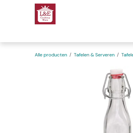
Overslaan naar inhoud
Startpagina
We
Alle producten
Tafelen & Serveren
Tafel