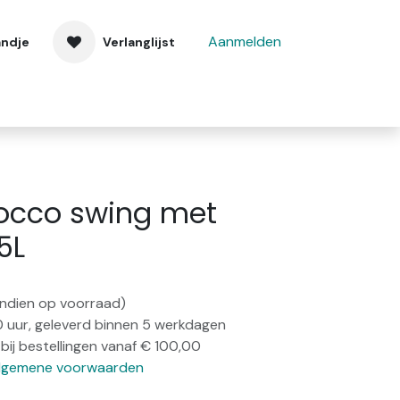
Aanmelden
andje
Verlanglijst
 ons
Contact
Rocco swing met
5L
(indien op voorraad)
0 uur, geleverd binnen 5 werkdagen
bij bestellingen vanaf € 100,00
lgemene voorwaarden