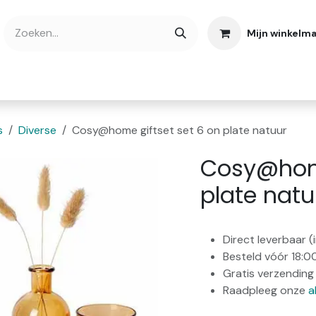
Mijn winkelm
bshop
Cadeaubonnen
Verse Thee
Over
s
Diverse
Cosy@home giftset set 6 on plate natuur
Cosy@home
plate natu
Direct leverbaar 
Besteld vóór 18:0
Gratis verzending 
Raadpleeg onze
a