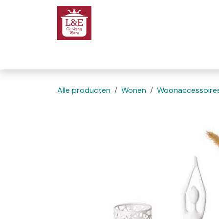
Overslaan naar inhoud
Startpagina
We
Alle producten
Wonen
Woonaccessoire