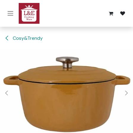
Overslaan naar inhoud
Cosy&Trendy