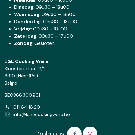
Dinsdag
:
09u30 – 18u00
Woensdag
:
09u30 – 18u00
Donderdag
:
09u30 – 18u00
Vrijdag
: 09u30 – 18u00
Zaterdag
:
09u30 – 17u00
Zondag
: Gesloten
L&E Cooking Ware
Kloosterstraat 11/1
3910 (Neer)Pelt
België
BE0866.300.961
011 64 16 20
info@lenecookingware.be
Volg ons