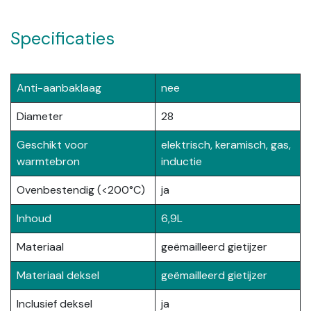
Specificaties
Anti-aanbaklaag
nee
Diameter
28
Geschikt voor
elektrisch, keramisch, gas,
warmtebron
inductie
Ovenbestendig (<200°C)
ja
Inhoud
6,9L
Materiaal
geëmailleerd gietijzer
Materiaal deksel
geëmailleerd gietijzer
Inclusief deksel
ja