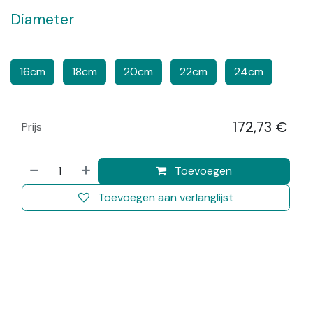
Diameter
​​
​​
​​
​​
16cm
18cm
20cm
22cm
24cm
172,73
€
Prijs
​
Toevoegen
Toevoegen aan verlanglijst