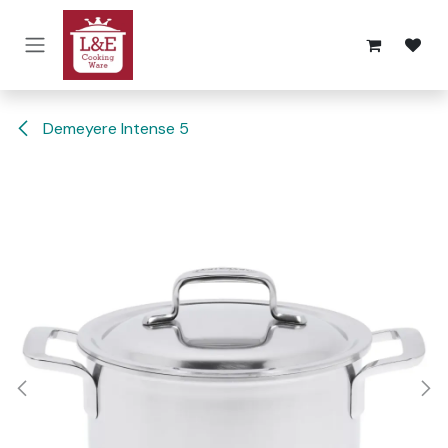
Overslaan naar inhoud
Demeyere Intense 5