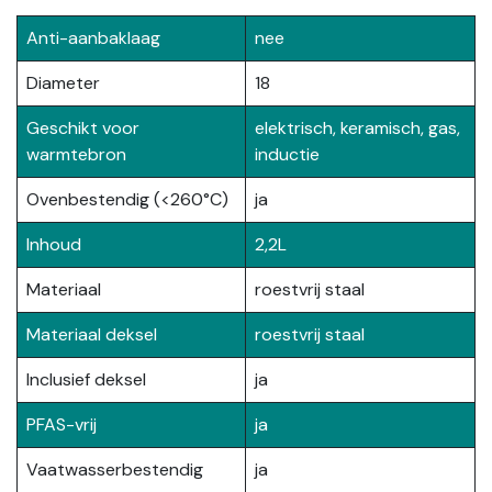
Anti-aanbaklaag
nee
Diameter
18
Geschikt voor
elektrisch, keramisch, gas,
warmtebron
inductie
Ovenbestendig (<260°C)
ja
Inhoud
2,2L
Materiaal
roestvrij staal
Materiaal deksel
roestvrij staal
Inclusief deksel
ja
PFAS-vrij
ja
Vaatwasserbestendig
ja