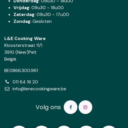
Donderdag
:
09u30 – 18u00
Vrijdag
: 09u30 – 18u00
Zaterdag
:
09u30 – 17u00
Zondag
: Gesloten
L&E Cooking Ware
Kloosterstraat 11/1
3910 (Neer)Pelt
België
BE0866.300.961
011 64 16 20
info@lenecookingware.be
Volg ons