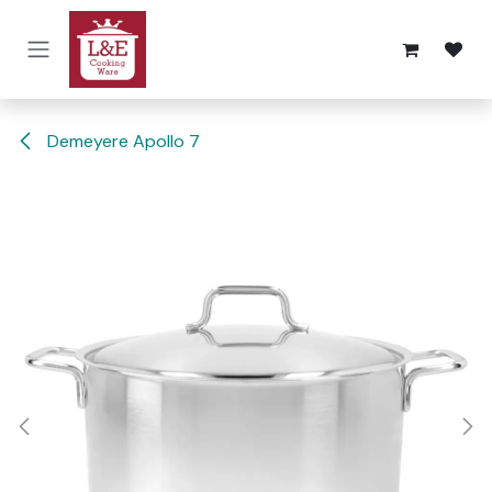
Overslaan naar inhoud
Demeyere Apollo 7