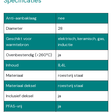
Specificaties
Anti-aanbaklaag
nee
Diameter
28
Geschikt voor
elektrisch, keramisch, gas,
warmtebron
inductie
Ovenbestendig (<260°C)
ja
Inhoud
8,4L
Materiaal
roestvrij staal
Materiaal deksel
roestvrij staal
Inclusief deksel
ja
PFAS-vrij
ja