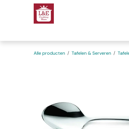
Overslaan naar inhoud
Startpagina
We
Alle producten
Tafelen & Serveren
Tafel