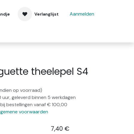
Aanmelden
andje
Verlanglijst
 ons
Contact
uette theelepel S4
(indien op voorraad)
0 uur, geleverd binnen 5 werkdagen
bij bestellingen vanaf € 100,00
lgemene voorwaarden
7,40
€
​