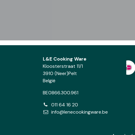
L&E Cooking Ware
Kloosterstraat 11/1
3910 (Neer)Pelt
België
BE0866.300.961
011 64 16 20
info@lenecookingware.be