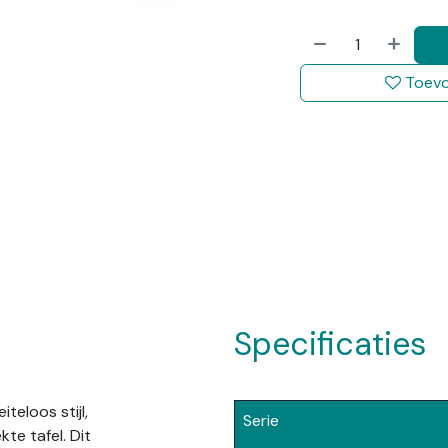
Toevo
Specificaties
teloos stijl,
Serie
kte tafel. Dit