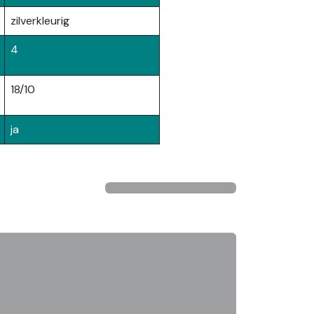
zilverkleurig
4
18/10
ja