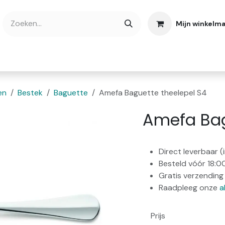
Mijn winkelm
bshop
Cadeaubonnen
Verse Thee
Over
en
Bestek
Baguette
Amefa Baguette theelepel S4
Amefa Bag
Direct leverbaar 
Besteld vóór 18:0
Gratis verzending 
Raadpleeg onze
a
Prijs