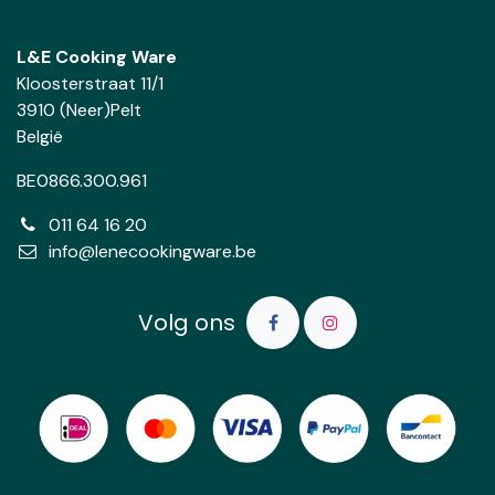
L&E Cooking Ware
Kloosterstraat 11/1
3910 (Neer)Pelt
België
BE0866.300.961
011 64 16 20
info@lenecookingware.be
Volg ons