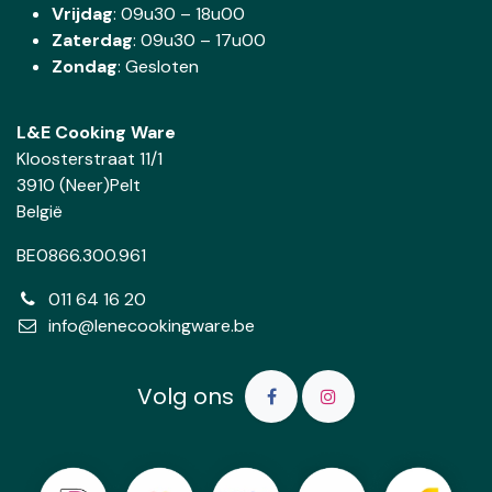
Vrijdag
: 09u30 – 18u00
Zaterdag
:
09u30 – 17u00
Zondag
: Gesloten
L&E Cooking Ware
Kloosterstraat 11/1
3910 (Neer)Pelt
België
BE0866.300.961
011 64 16 20
info@lenecookingware.be
Volg ons