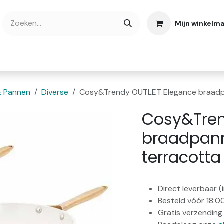
Mijn winkelm
bshop
Cadeaubonnen
Verse Thee
Over
& Pannen
Diverse
Cosy&Trendy OUTLET Elegance braadp
Cosy&Tren
braadpan
terracotta
Direct leverbaar 
Besteld vóór 18:0
Gratis verzending 