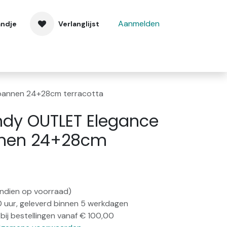
Aanmelden
andje
Verlanglijst
 ons
Contact
annen 24+28cm terracotta
dy OUTLET Elegance
nen 24+28cm
(indien op voorraad)
0 uur, geleverd binnen 5 werkdagen
bij bestellingen vanaf € 100,00