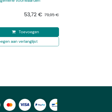
lgemene voorwaarden
53,72
€
​
79,95
€
Toevoegen
egen aan verlanglijst