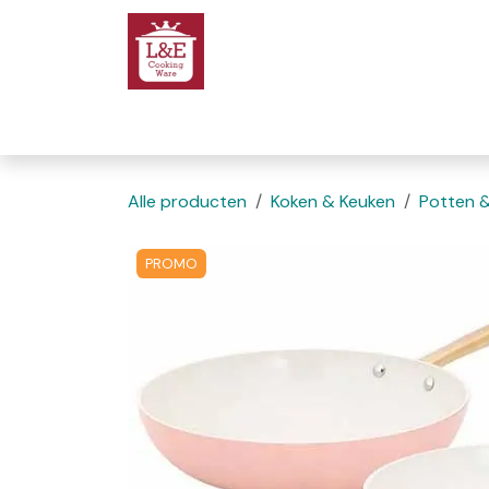
Overslaan naar inhoud
Startpagina
We
Alle producten
Koken & Keuken
Potten 
PROMO