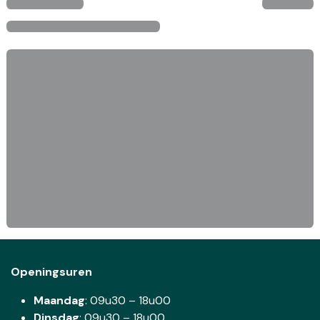
Openingsuren
Maandag
: 09u30 – 18u00
Dinsdag
:
09u30 – 18u00