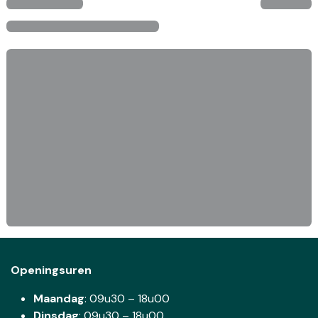
Openingsuren
Maandag
: 09u30 – 18u00
Dinsdag
:
09u30 – 18u00