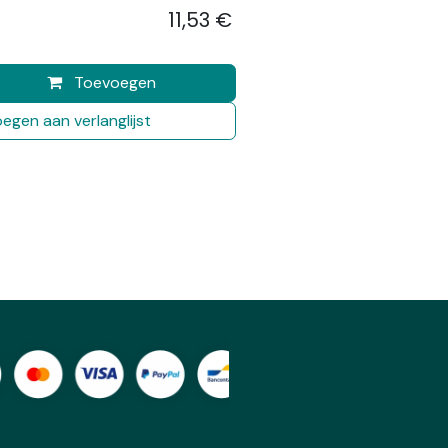
11,53
€
​
Toevoegen
egen aan verlanglijst