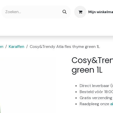
Mijn winkelm
bshop
Cadeaubonnen
Verse Thee
Over
en
Karaffen
Cosy&Trendy Atla fles thyme green 1L
Cosy&Tren
green 1L
Direct leverbaar 
Besteld vóór 18:0
Gratis verzending 
Raadpleeg onze
a