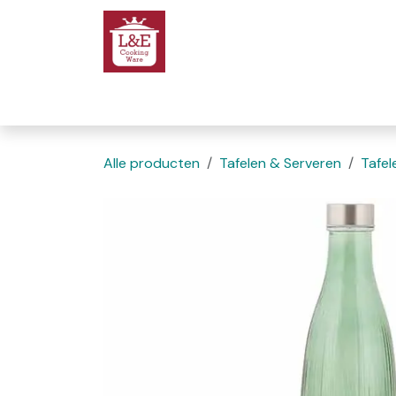
Overslaan naar inhoud
Startpagina
We
Alle producten
Tafelen & Serveren
Tafel