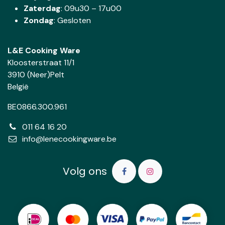
Zaterdag
:
09u30 – 17u00
Zondag
: Gesloten
L&E Cooking Ware
Kloosterstraat 11/1
3910 (Neer)Pelt
België
BE0866.300.961
011 64 16 20
info@lenecookingware.be
Volg ons