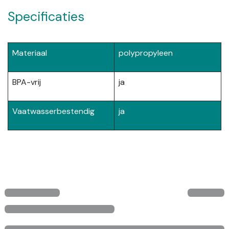
Specificaties
Materiaal
polypropyleen
BPA-vrij
ja
Vaatwasserbestendig
ja