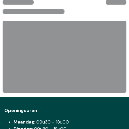
Openingsuren
Maandag
: 09u30 – 18u00
Dinsdag
:
09u30 – 18u00