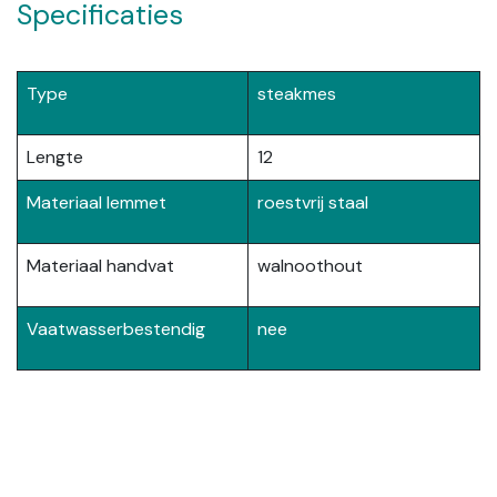
Specificaties
Type
steakmes
Lengte
12
Materiaal lemmet
roestvrij staal
Materiaal handvat
walnoothout
Vaatwasserbestendig
nee