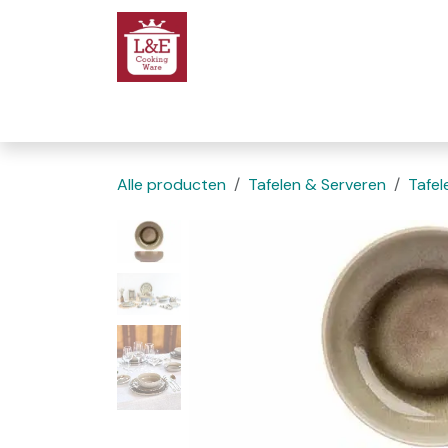
Overslaan naar inhoud
Startpagina
We
Alle producten
Tafelen & Serveren
Tafel