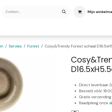
Mijn winkelm
bshop
Cadeaubonnen
Verse Thee
Over
en
Servies
Forest
Cosy&Trendy Forest schaal D16.5xH
Cosy&Tren
D16.5xH5.
Direct leverbaar 
Besteld vóór 18:0
Gratis verzending 
Raadpleeg onze
a