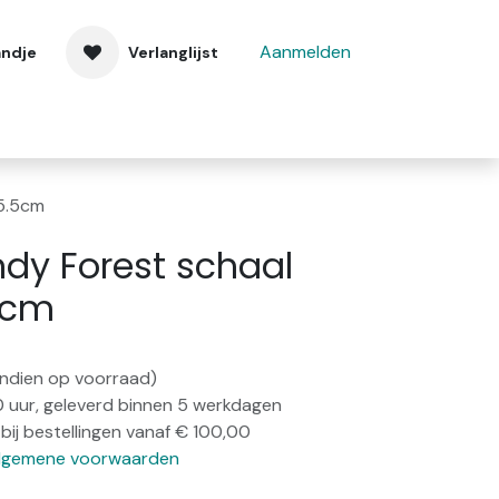
Aanmelden
andje
Verlanglijst
 ons
Contact
5.5cm
dy Forest schaal
5cm
(indien op voorraad)
0 uur, geleverd binnen 5 werkdagen
bij bestellingen vanaf € 100,00
lgemene voorwaarden