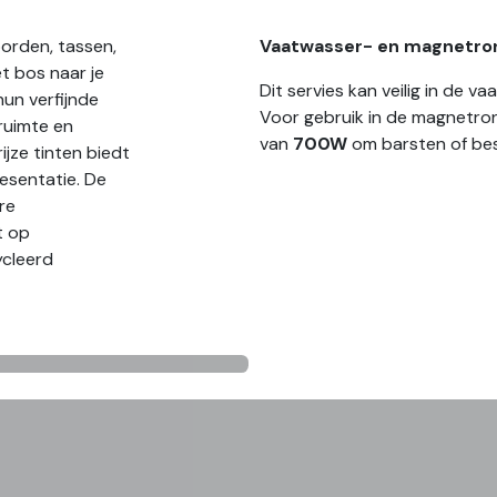
borden, tassen,
Vaatwasser- en magnetro
t bos naar je
Dit servies kan veilig in de 
un verfijnde
Voor gebruik in de magnetro
ruimte en
van
700W
om barsten of be
ijze tinten biedt
resentatie. De
re
t op
ycleerd