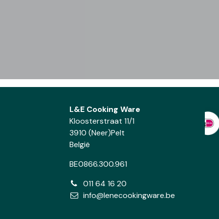
L&E Cooking Ware
Kloosterstraat 11/1
3910 (Neer)Pelt
België
BE0866.300.961
011 64 16 20
info@lenecookingware.be