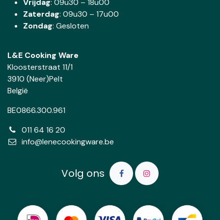
Vrijdag
: 09u30 – 18u00
Zaterdag
:
09u30 – 17u00
Zondag
: Gesloten
L&E Cooking Ware
Kloosterstraat 11/1
3910 (Neer)Pelt
België
BE0866.300.961
011 64 16 20
info@lenecookingware.be
Volg ons