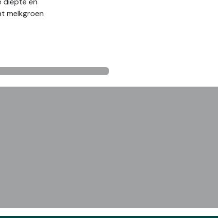
e diepte en
cht melkgroen