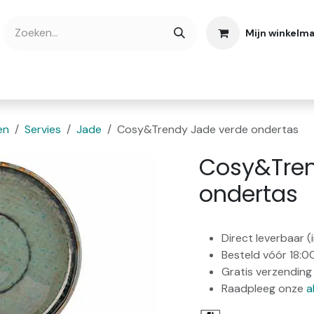
Mijn winkelm
bshop
Cadeaubonnen
Verse Thee
Over
en
Servies
Jade
Cosy&Trendy Jade verde ondertas
Cosy&Tren
ondertas
Direct leverbaar 
Besteld vóór 18:0
Gratis verzending 
Raadpleeg onze
a