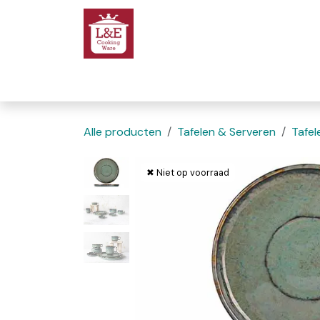
Overslaan naar inhoud
Startpagina
We
Alle producten
Tafelen & Serveren
Tafel
✖ Niet op voorraad
✖ Niet op voorraad