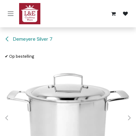
Overslaan naar inhoud
Demeyere Silver 7
✔ Op bestelling
✔ Op bestelling