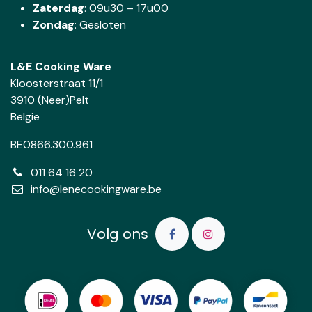
Zaterdag
:
09u30 – 17u00
Zondag
: Gesloten
L&E Cooking Ware
Kloosterstraat 11/1
3910 (Neer)Pelt
België
BE0866.300.961
011 64 16 20
info@lenecookingware.be
Volg ons