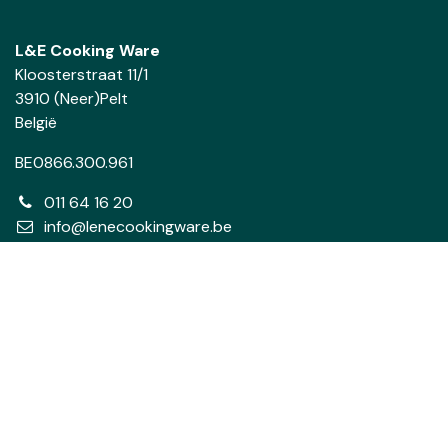
L&E Cooking Ware
Kloosterstraat 11/1
3910 (Neer)Pelt
België
BE0866.300.961
011 64 16 20
info@lenecookingware.be
Volg ons