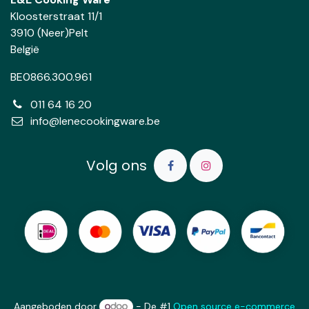
Kloosterstraat 11/1
3910 (Neer)Pelt
België
BE0866.300.961
011 64 16 20
info@lenecookingware.be
Volg ons
Aangeboden door
- De #1
Open source e-commerce