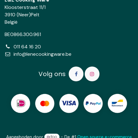
Kloosterstraat 11/1
3910 (Neer)Pelt
België
BE0866.300.961
011 64 16 20
info@lenecookingware.be
Volg ons
Aangeboden door
- De #1
Open source e-commerce